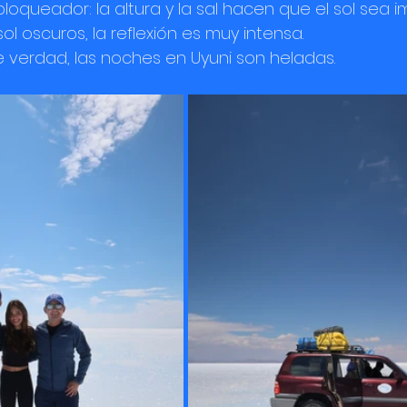
oqueador: la altura y la sal hacen que el sol sea i
ol oscuros, la reflexión es muy intensa.
e verdad, las noches en Uyuni son heladas. 