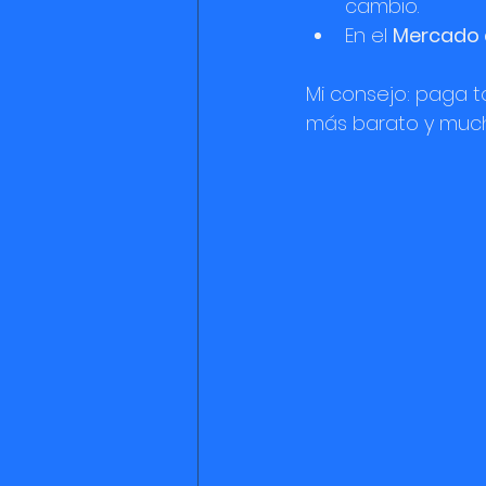
cambio.
En el 
Mercado d
Mi consejo: paga t
más barato y much