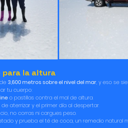
 para la altura
de 
3,600 metros sobre el nivel del mar
, y eso se si
ar tu cuerpo:
ine
 o pastillas contra el mal de altura.
e aterrizar y el primer día al despertar.
o, no corras ni cargues peso.
tado y prueba el té de coca, un remedio natural m