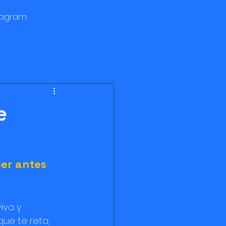
tagram
e
er antes 
iva y 
ue te reta, 