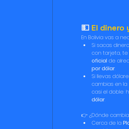
💵 
El dinero
En Bolivia vas a ne
Si sacas diner
con tarjeta, te
oficial
 de alre
por dólar
.
Si llevas dólare
cambias en la 
casi el doble: 
dólar
.
👉 ¿Dónde cambia
Cerca de la 
Pl