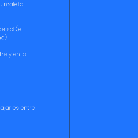
u maleta:
e sol (el 
o).
che y en la 
ajar es entre 