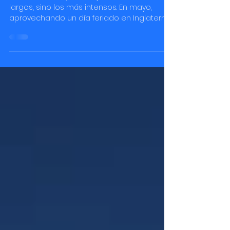
pocos días y vivir la aventura
al máximo
A veces los mejores viajes no son los más
largos, sino los más intensos. En mayo,
aprovechando un día feriado en Inglaterra
con mi childhood friend; Chelo. Decidimos
lanzarnos a una aventura exprés a Jordania.
No teníamos semanas enteras, solo unos
pocos días, pero el país nos demostró que
con el tiempo justo se pueden vivir
experiencias que se quedan grabadas
para siempre. Día 1 Posando en el Coliseo
Escala en Roma: pasta y Coliseo Nuestra
aventura comenzó con una escala lar