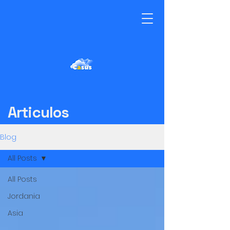
Articulos
Blog
All Posts
All Posts
Jordania
Asia